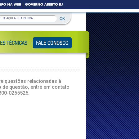
re questões relacionadas à
o de questão, entre em contato
800-0255525.