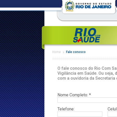
Home
Fale conosco
O fale conosco do Rio Com Saú
Vigilância em Saúde. Ou seja, 
com a ouvidoria da Secretaria
Nome Completo: *
Telefone:
Celul