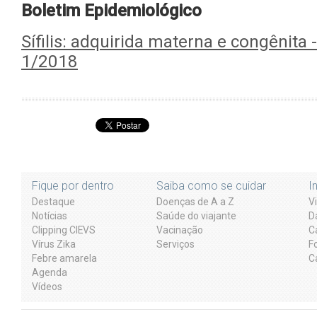
Boletim Epidemiológico
Sífilis: adquirida materna e congênita 
1/2018
Fique por dentro
Saiba como se cuidar
I
Destaque
Doenças de A a Z
V
Notícias
Saúde do viajante
D
Clipping CIEVS
Vacinação
C
Vírus Zika
Serviços
F
Febre amarela
C
Agenda
Vídeos