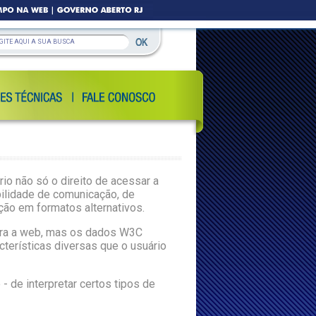
io não só o direito de acessar a
bilidade de comunicação, de
ão em formatos alternativos.
 para a web, mas os dados W3C
cterísticas diversas que o usuário
- de interpretar certos tipos de