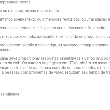
compreender textos.
do ou o mouse, ou não dispor deles.
sentando apenas texto ou dimensões reduzidas, ou uma ligação mu
eender, fluentemente, a língua em que o documento foi escrito.
u mãos, por exemplo, ao volante a caminho do emprego, ou no tr
avegador com versão muito antiga, ou navegador completamente d
undido.
ágina deve proporcionar respostas simultâneas a vários grupos d
ários da web. Os autores de páginas em HTML obtêm um maior d
visão de folhas de estilo para controle de tipos de letra, e eli
s a pessoas com problemas de visão, reduzem seu tempo de tra
essibilidade