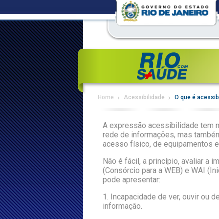
Home
Acessibilidade
O que é acessib
A expressão acessibilidade tem na
rede de informações, mas também o
acesso físico, de equipamentos e
Não é fácil, a princípio, avaliar
(Consórcio para a WEB) e WAI (Ini
pode apresentar:
1. Incapacidade de ver, ouvir ou d
informação.