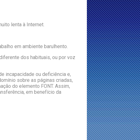
ito lenta à Internet.
abalho em ambiente barulhento.
iferente dos habituais, ou por voz
e incapacidade ou deficiência e,
omínio sobre as páginas criadas,
minação do elemento FONT. Assim,
nsferência, em benefício da