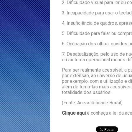
2. Dificuldade visual para ler ou 
3. Incapacidade para usar o tecla
4. Insuficiência de quadros, apre
5. Dificuldade para falar ou compr
6. Ocupação dos olhos, ouvidos o
7. Desatualização, pelo uso de n
ou sistema operacional menos dif
Para ser realmente acessível, a p
por extensão, ao universo de usu
por exemplo, com a utilização e di
além de torná-las mais acessívei
totalidade dos usuários.
(Fonte: Acessibilidade Brasil)
Clique aqui
e conheça a lei da ac